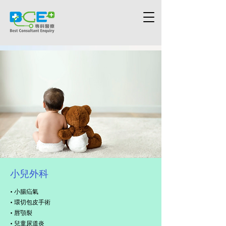
小兒外科
• ⼩腸疝氣
• 環切包⽪⼿術
• 唇顎裂
• 兒童尿道炎