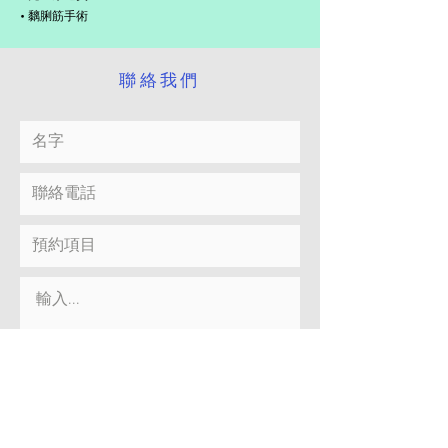
• 黐脷筋⼿術
​聯絡我們