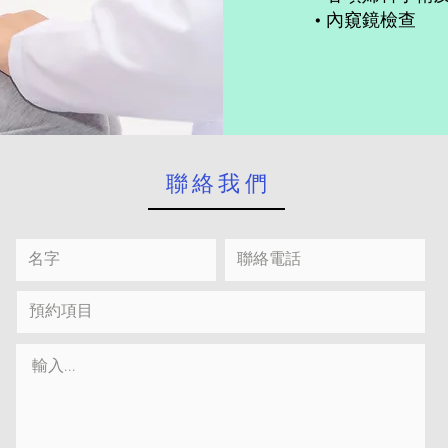
• 內窺鏡檢查
​聯絡我們