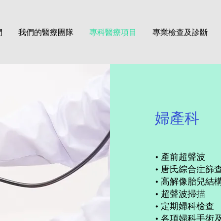
們
我們的醫療團隊
專科醫療項目
專業檢查及診斷
婦產科
• 產前超聲波
• 唐氏綜合症篩
• 高解像胎兒結
• 超聲波掃描
• 定期婦科檢查
• 各項婦科手術