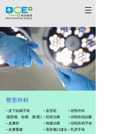
整形外科
• 皮下組織手術
• 血管痣
• 頭頸外科
[脂肪瘤、粉瘤、廛(墨)]
• 疤痕治療
• 頭頸疾病診斷
• 皮膚癌
• 燒傷治療
• 頭頸疾病手術
• 皮膚重建
• 面部傷口縫合
• 乳房手術