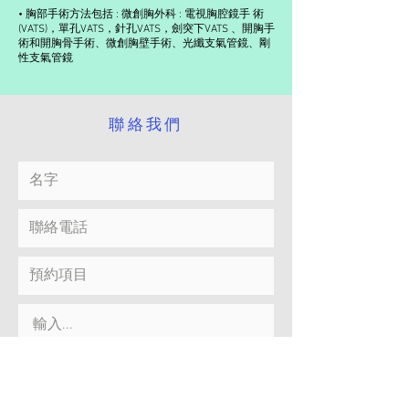
• 胸部手術方法包括 : 微創胸外科 : 電視胸腔鏡手 術
(VATS)，單孔VATS，針孔VATS，劍突下VATS 、開胸手
術和開胸骨手術、微創胸壁手術、光纖支氣管鏡、剛
性支氣管鏡
​聯絡我們