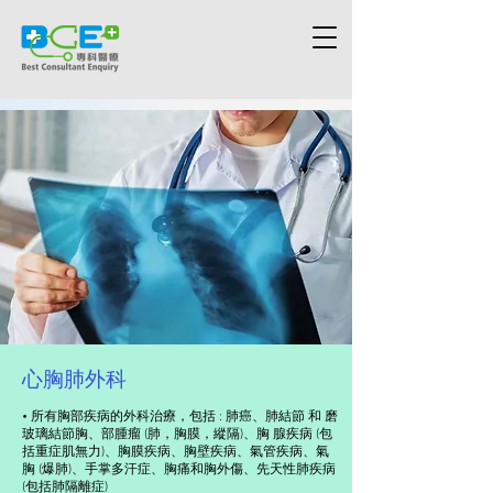
心胸肺外科
• 所有胸部疾病的外科治療，包括 : 肺癌、肺結節 和 磨
玻璃結節胸、部腫瘤 (肺，胸膜，縱隔)、胸 腺疾病 (包
括重症肌無力)、胸膜疾病、胸壁疾病、氣管疾病、氣
胸 (爆肺)、手掌多汗症、胸痛和胸外傷、先天性肺疾病
(包括肺隔離症)